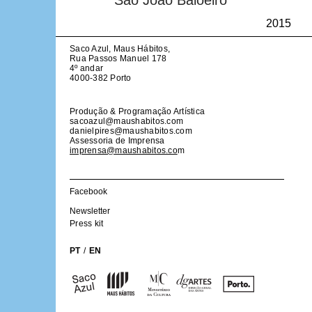
São João Baloeiro
2015
Sem resultados
Saco Azul, Maus Hábitos,
Rua Passos Manuel 178
4º andar
4000-382 Porto
Produção & Programação Artística
sacoazul@maushabitos.com
danielpires@maushabitos.com
PT
/
EN
Assessoria de Imprensa
imprensa@maushabitos.co
m
Maus
Hábitos
Facebook
Clipping
Newsletter
Press kit
Subscrever
PT
/
EN
Galeria
Projetos