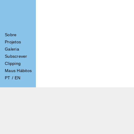
Sobre
Projetos
Galeria
Subscrever
Clipping
Maus Hábitos
PT
/
EN